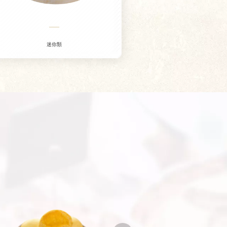
——
迷你類