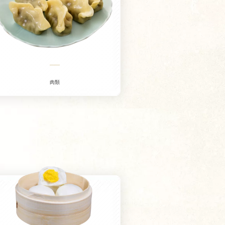
——
肉類