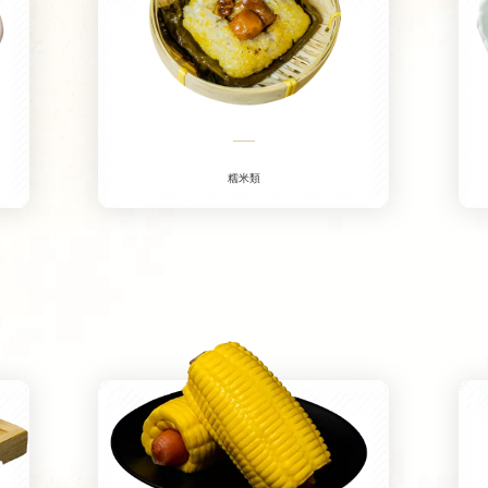
——
糯米類