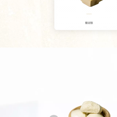
——
饅頭類